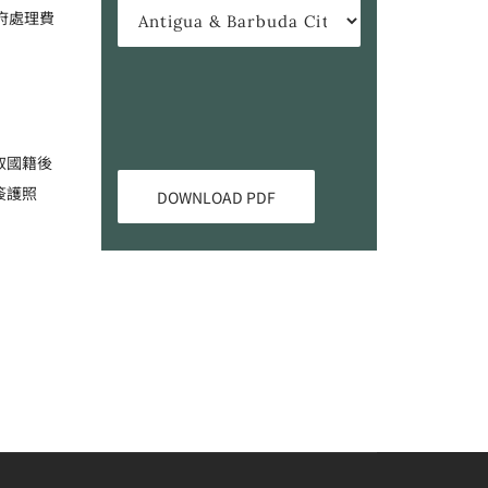
府處理費
取國籍後
簽護照