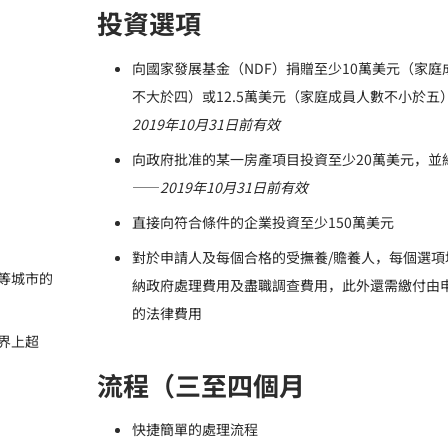
投資選項
向國家發展基金（NDF）捐贈至少10萬美元（家庭
不大於四）或12.5萬美元（家庭成員人數不小於五
2019
年
10
月
31
日前有效
向政府批准的某一房產項目投資至少20萬美元，並
——
2019
年
10
月
31
日前有效
直接向符合條件的企業投資至少150萬美元
對於申請人及每個合格的受撫養/贍養人，每個選項
等城市的
納政府處理費用及盡職調查費用，此外還需繳付由
的法律費用
界上超
流程（三至四個月
快捷簡單的處理流程