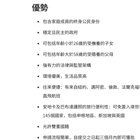
優勢
包含家庭成員的終身公民身份
穩定且民主的政府
可包括年齡小於26歲的受撫養的子女
可包括年齡大於58歲的受贍養的父母
強有力的法律與監管架構
環境優美，生活品質高
往來便捷：有來自紐約、邁阿密、倫敦、法蘭克福
直飛航班
安地卡及巴布達護照的旅行便利性：可免簽入境世
145個國家，包括申根地區、新加坡與英國
允許雙重國籍
申請流程簡單，自提交之日起三個月內即可獲批