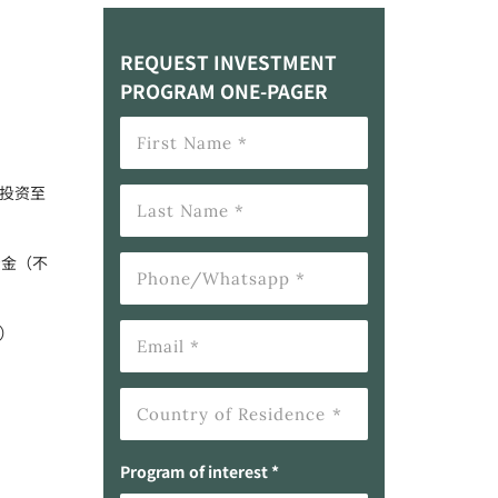
REQUEST INVESTMENT
PROGRAM ONE-PAGER
投资至
资金（不
）
Program of interest *