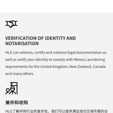
VERIFICATION OF IDENTITY AND
NOTARISATION
HLG can witness, certify and notarise legal documentation as
well as verify your identity to comply with Money Laundering
requirements for the United Kingdom, New Zealand, Canada
and many others.
兼并和收购
HLG了解并购行业的复杂性。我们可以提供满足成功交易所需的合