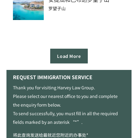
罗望子山
Load More
REQUEST IMMIGRATION SERVICE
Thank you for visiting Harvey Law Group.
Please select our nearest office to you and complete
the enquiry form below.
To send successfully, you must fill in all the required
fields marked by an asterisk “*”.
将此查询发送给最就近您附近的办事处*