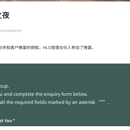
之夜
 investment
作伙伴和客户晚宴的倒叙，HLG管理合伙人参加了晚宴。
roup.
you and complete the enquiry form below.
n all the required fields marked by an asterisk “*”.
st You *