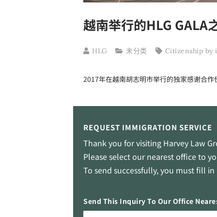
越南举行的HLG GALA
HLG
未分类
Citizenship by
2017年在越南胡志明市举行的独家感谢合
REQUEST IMMIGRATION SERVICE
Thank you for visiting Harvey Law G
Please select our nearest office to 
To send successfully, you must fill i
Send This Inquiry To Our Office Neare