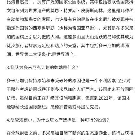
比海自然岛”，拥有广泛的国家公园系统，其中包括被联合国教科
文组织列为世界遗产的莫恩·特罗斯·皮腾斯雨林。这里是几种稀
有动植物和鸟类的家园，也许最有名的是仅在多米尼加被发现并被
指定为国徽的西塞鲁鹦鹉（也称为帝国亚马逊），尤其是在多米尼
加的国旗上引以为傲的人物。这座多山且火山活跃的岛屿使其成为
徒步旅行者探索远足径和热点的天堂，其中包括多米尼加的沸腾
湖，世界第二大温泉-也是世界遗产。
3.您认为多米尼克计划的弊端是什么？
多米尼加仍保持原始和未受破坏的原因也是一个不利因素-至少对
于那些考虑访问或搬迁到多米尼加的人们而言。该国尚未开放国际
机场，虽然目前正在升级其设施和跑道，但直到2023年，该国才
能容纳长途国际航班。瓜德罗普岛或马提尼克岛。
4.尽管规模小，为什么房地产选择是一种可行的投资？
在全球封锁之前，多米尼加目睹了新兴的生态旅游业，该行业获得