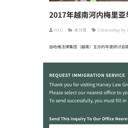
2017年越南河内梅里亚
HLG
未分类
Citizenship by
由哈维法律集团（越南）主办的年度研讨会
REQUEST IMMIGRATION SERVICE
Thank you for visiting Harvey Law G
Please select our nearest office to 
To send successfully, you must fill i
Send This Inquiry To Our Office Neare