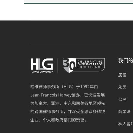
我们
居留
哈维律师事务所（HLG）于1992年由
永居
Jean Francois Harvey创办，已快速发展
公民
为加拿大、亚洲、中东和南美各地区领先
的跨国律师事务所，并深受全球众多精锐
商業法
企业、个人和政府部门的赞誉。
私人客