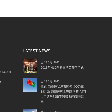
LATEST NEWS
13 6 月, 2022
2013年HLG与泰国精英签字仪式
on.com
m
13 6 月, 2022
标题: 新型冠状病毒肺炎（COVID-
19）及 葡萄牙黄金签证 问答: 我可
以申请吗? 如何申请? 所有都在这
里