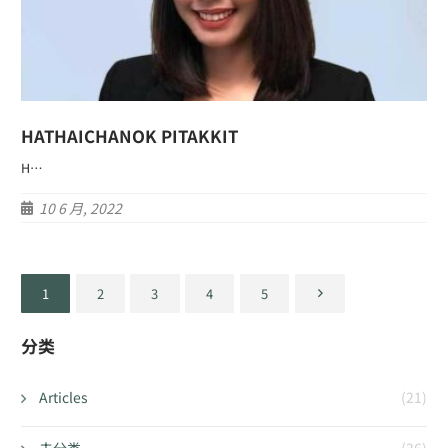
HATHAICHANOK PITAKKIT
H…
10 6 月, 2022
1
2
3
4
5
分类
Articles
(21)